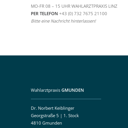
MO-FR 08 – 15 UHR WAHLARZTPRAXIS LINZ
PER TELEFON
+43 (0) 732 7675 21100
Bitte eine Nachricht hinterlassen!
Wahlarztpraxis
GMUNDEN
Dr. Norbert Keiblinger
Georgstraße 5 | 1. Stock
4810 Gmunden