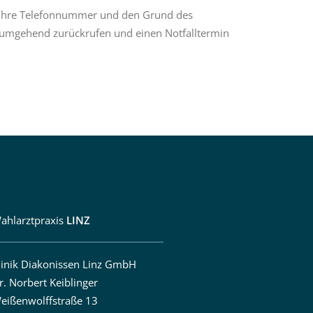
, Ihre Telefonnummer und den Grund des
 umgehend zurückrufen und einen Notfalltermin
ahlarztpraxis
LINZ
linik Diakonissen Linz GmbH
r. Norbert Keiblinger
eißenwolffstraße 13